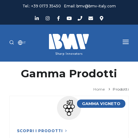
Tel.: +39 0173 35450
Email: bmv@bmv-italy.com
IT
HOME
Gamma Prodotti
AZIENDA
PRODOTTI
Home
Prodotti
NEWS ED EVENTI
GAMMA VIGNETO
OCCASIONI
ASSISTENZA
SCOPRI I PRODOTTI