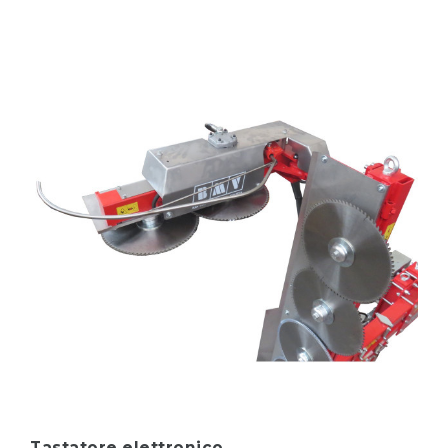
SCOPRI DI PIÙ
FIERA R.I.V.E. 2025 A PORDENONE
SCOPRI DI PIÙ
OCCASIONE 1
SCOPRI DI PIÙ
GAMMA BIO
SCOPRI DI PIÙ
Tastatore elettronico