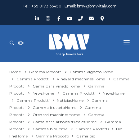
Tel.: +39 0173 35450
Email: bmv@bmv-italy.com
IT
HOME
Home
Gamma Prodotti
Gamma vigneto
Home
AZIENDA
Gamma Prodotti
Vineyard machines
Home
Gamma
Prodotti
Gama para viñedo
Home
Gamma
PRODOTTI
Prodotti
News
Home
Gamma Prodotti
News
Home
Gamma Prodotti
Noticias
Home
Gamma
NEWS ED EVENTI
Prodotti
Gamma frutteto
Home
Gamma
OCCASIONI
Prodotti
Orchard machines
Home
Gamma
Prodotti
Gama para arboles frutales
Home
Gamma
ASSISTENZA
Prodotti
Gamma bio
Home
Gamma Prodotti
Bio
line
Home
Gamma Prodotti
Gama bio