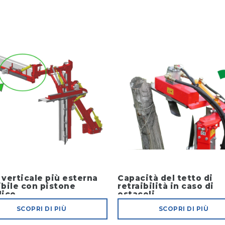
 verticale più esterna
Capacità del tetto di
ibile con pistone
retraibilità in caso di
lico
ostacoli
SCOPRI DI PIÙ
SCOPRI DI PIÙ