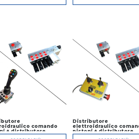
ibutore
Distributore
roidraulico comando
elettroidraulico coma
ni + distributore
pistoni + distributore
roidraulico comando
elettroidraulico coma