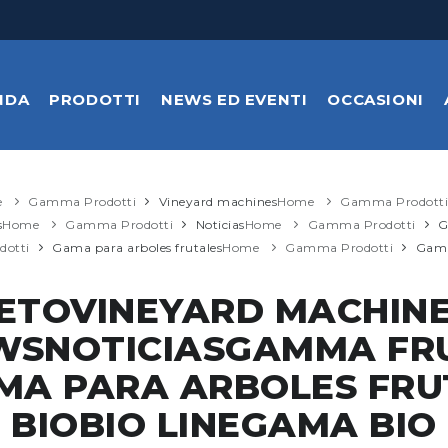
NDA
PRODOTTI
NEWS ED EVENTI
OCCASIONI
e
Gamma Prodotti
Vineyard machines
Home
Gamma Prodotti
s
Home
Gamma Prodotti
Noticias
Home
Gamma Prodotti
G
otti
Gama para arboles frutales
Home
Gamma Prodotti
Gam
ETOVINEYARD MACHIN
WSNOTICIASGAMMA FR
MA PARA ARBOLES FR
BIOBIO LINEGAMA BIO