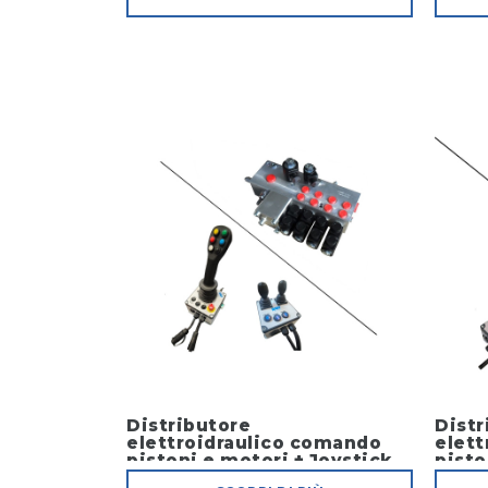
Distributore
Distr
elettroidraulico comando
elett
pistoni e motori + Joystick
pisto
elett