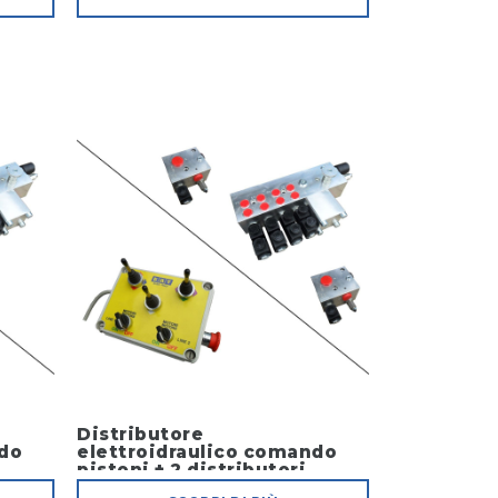
Distributore
ndo
elettroidraulico comando
pistoni + 2 distributori
ndo
elettroidraulici comando 2