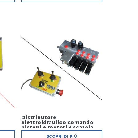
Distributore
e
elettroidraulico comando
pistoni e motori + scatola
comando
SCOPRI DI PIÙ