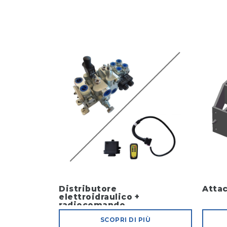
Distributore
Attac
elettroidraulico +
radiocomando
SCOPRI DI PIÙ