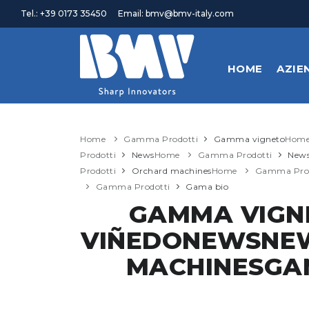
Tel.: +39 0173 35450
Email: bmv@bmv-italy.com
HOME
AZIE
Home
Gamma Prodotti
Gamma vigneto
Hom
Prodotti
News
Home
Gamma Prodotti
New
Prodotti
Orchard machines
Home
Gamma Prod
Gamma Prodotti
Gama bio
GAMMA VIGN
VIÑEDONEWSNE
MACHINESGA