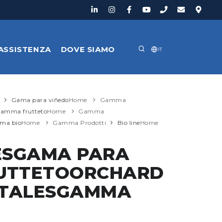
ASSISTENZA
DOVE SIAMO
IT
Gama para viñedo
Home
Gamma
amma frutteto
Home
Gamma
ma bio
Home
Gamma Prodotti
Bio line
Home
ESGAMA PARA
UTTETOORCHARD
UTALESGAMMA