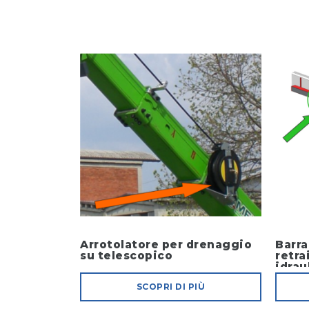
Arrotolatore per drenaggio
Barra
su telescopico
retra
idrau
SCOPRI DI PIÙ